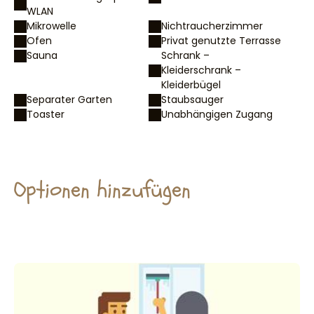
WLAN
Mikrowelle
Nichtraucherzimmer
Ofen
Privat genutzte Terrasse
Sauna
Schrank –
Kleiderschrank –
Kleiderbügel
Separater Garten
Staubsauger
Toaster
Unabhängigen Zugang
Optionen hinzufügen