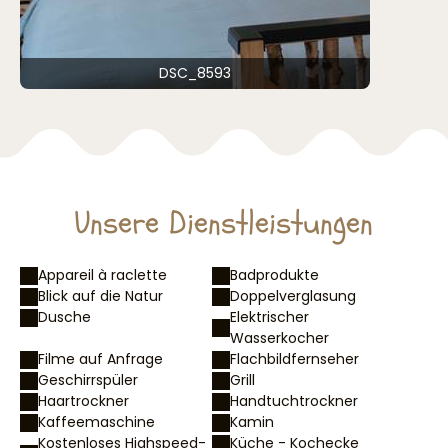
DSC_8593
Unsere Dienstleistungen
Appareil à raclette
Badprodukte
Blick auf die Natur
Doppelverglasung
Dusche
Elektrischer
Wasserkocher
Filme auf Anfrage
Flachbildfernseher
Geschirrspüler
Grill
Haartrockner
Handtuchtrockner
Kaffeemaschine
Kamin
Kostenloses Highspeed-
Küche - Kochecke