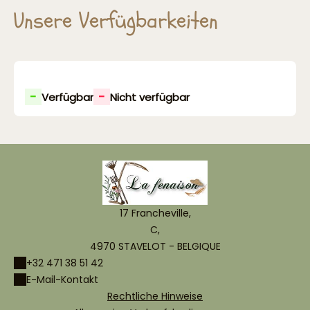
Unsere Verfügbarkeiten
-
-
Verfügbar
Nicht verfügbar
17 Francheville,
C,
4970 STAVELOT - BELGIQUE
+32 471 38 51 42
E-Mail-Kontakt
Rechtliche Hinweise