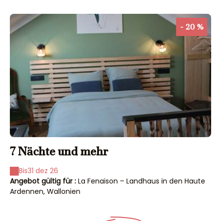
- 20 %
7 Nächte und mehr
3
Bis
31 dez 26
Angebot gültig für :
La Fenaison – Landhaus in den Haute
An
Ardennen, Wallonien
Ar