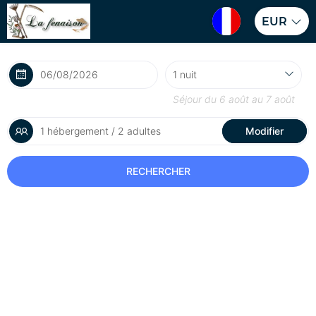
EUR
Séjour du
6 août
au
7 août
1 hébergement / 2 adultes
Modifier